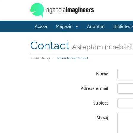
Acasă
Magazin
Anunțuri
Bibliotec
Contact
Așteptăm întrebăr
Portal clienți
Formular de contact
Nume
Adresa e-mail
Subiect
Mesaj