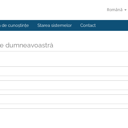
Română
a de cunoștințe
Starea sistemelor
Contact
ile dumneavoastră