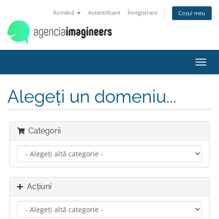
Română
Autentificare
Înregistrare
Coșul meu
Navi
Toggl
Alegeți un domeniu...
Categorii
Acțiuni