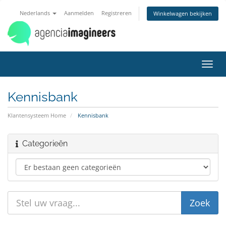
Nederlands
Aanmelden
Registreren
Winkelwagen bekijken
Navig
in-/u
Kennisbank
Klantensysteem Home
Kennisbank
Categorieën